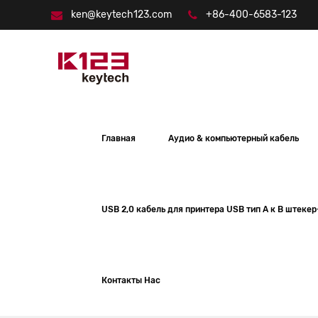
ken@keytech123.com
+86-400-6583-123
Главная
Аудио & компьютерный кабель
USB 2,0 кабель для принтера USB тип A к B штеке
Контакты Нас