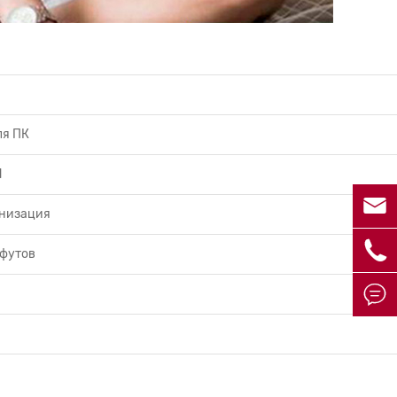
ля ПК
d

низация

 футов
