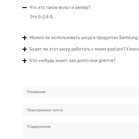
Что это такое вольт и ампер?
Это 5-2,4 А.
Можно ли использовать шнур в продуктах Samsung
Будет ли этот шнур работать с моим ipad pro? У мен
Кто-нибудь знает, как долго они длятся?